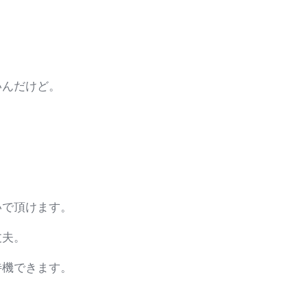
・
。
いんだけど。
。
いで頂けます。
丈夫。
待機できます。