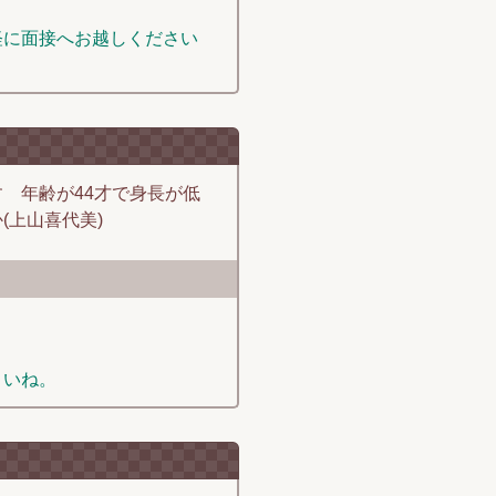
軽に面接へお越しください
 年齢が44才で身長が低
(上山喜代美)
さいね。