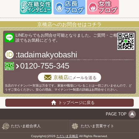
京橋店へのお問合せはコチラ
LINEからでもお問合せ可能となりました。ご質問・ご相
談でもお気軽にどうぞ。
:tadaimakyobashi
0120-755-345
京橋店
にメールを送る
当店のマイナンバー対策は万全です。家族や職場にバレることは一切ございませんので、ど
うぞご安心ください。安心の理由、マイナンバー制度の詳細はお問合せください。
トップページに戻る
PAGE TOP
ただいま総合求人
ただいま営業サイト
Copyright(c)2026
ただいま京橋店
All Rights Reserved.