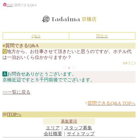
TOP
>
質問できるQ&A
Q&A
問合せ
■
質問できるQ&A
Ｑ
地方から、お仕事させて頂きたいと思うのですが、ホテル代
は一泊おいくら位かかりますか？
(ゆうこ)
▽▼▽
Ａ
お問合せありがとうございます。
京橋近辺ですと５千円前後ででございます。
<<一覧に戻る
>
質問できるQ&A TOPへ
[0]
TOPへ
募集要項
エリア
｜
スタッフ募集
会社概要
｜
サイトマップ