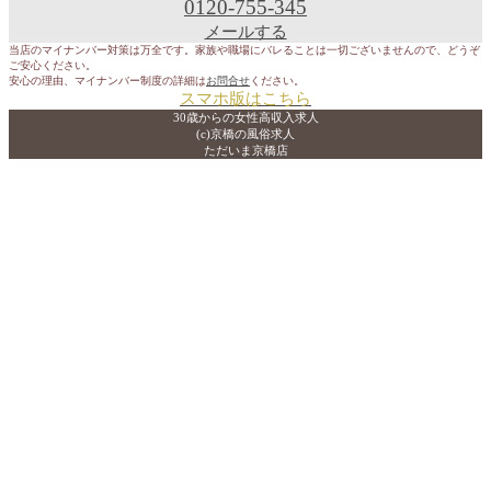
0120-755-345
メールする
当店のマイナンバー対策は万全です。家族や職場にバレることは一切ございませんので、どうぞ
ご安心ください。
安心の理由、マイナンバー制度の詳細は
お問合せ
ください。
スマホ版はこちら
30歳からの女性高収入求人
(c)京橋の風俗求人
ただいま京橋店