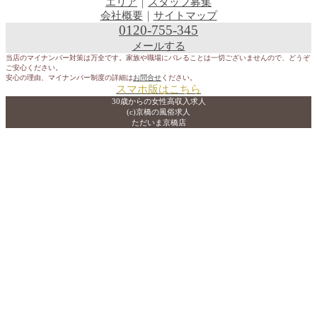
エリア
｜
スタッフ募集
会社概要
｜
サイトマップ
0120-755-345
メールする
当店のマイナンバー対策は万全です。家族や職場にバレることは一切ございませんので、どうぞ
ご安心ください。
安心の理由、マイナンバー制度の詳細は
お問合せ
ください。
スマホ版はこちら
30歳からの女性高収入求人
(c)京橋の風俗求人
ただいま京橋店