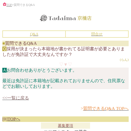
TOP
>
質問できるQ&A
Q&A
問合せ
■
質問できるQ&A
Ｑ
採用が決まったら本籍地が書かれてる証明書が必要とありま
したが免許証で大丈夫なんですか？
(らん)
▽▼▽
Ａ
お問合わせありがとうございます。
最近は免許証に本籍地が記載されておりませんので、住民票な
どでお願いしております。
<<一覧に戻る
>
質問できるQ&A TOPへ
[0]
TOPへ
募集要項