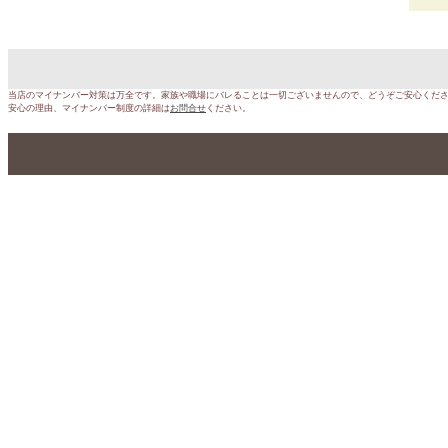
当店のマイナンバー対策は万全です。家族や職場にバレることは一切ございませんので、どうぞご安心くだ
安心の理由、マイナンバー制度の詳細は
お問合せ
ください。