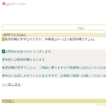
TOP
>
質問できるQ&A
Q&A
■
質問できるQ&A
Ｑ
集団待機が苦手なのですが、待機場はやっぱり集団待機ですよね…
Ａ
お問合わせありがとうございます。
基本的には集団待機となります。
集団待機が苦手でしたら、ご相談に乗りますので面接時にお伝えいただけ
前向きにお話しさせていただきますので、お気軽に面接へお越しください
<<一覧に戻る
[0]
TOPへ