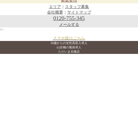
募集要項
エリア
｜
スタッフ募集
会社概要
｜
サイトマップ
0120-755-345
メールする
さい。
スマホ版はこちら
30歳からの女性高収入求人
(c)京橋の風俗求人
ただいま京橋店