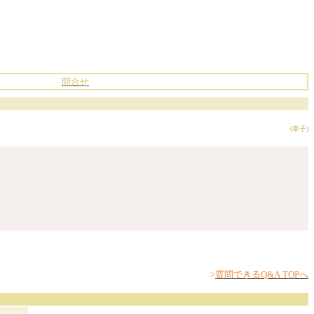
問合せ
(幸子)
>
質問できるQ&A TOPへ