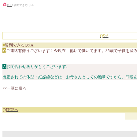
TOP
>
質問できるQ&A
Q&A
■
質問できるQ&A
Ｑ
ご連絡有難うございます！今現在、他店で働いてます。35歳で子供を産
Ａ
お問合わせありがとうございます。
出産されての体型・妊娠線などは、お母さんとしての勲章ですから、問題
<<一覧に戻る
[0]
TOPへ