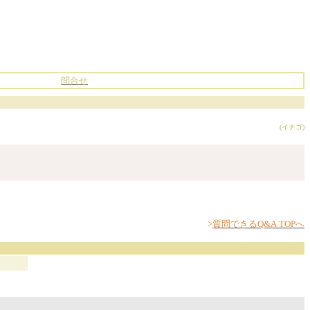
問合せ
(イチゴ)
>
質問できるQ&A TOPへ