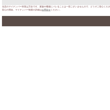
当店のマイナンバー対策は万全です。家族や職場にバレることは一切ございませんので、どうぞご安心くだ
安心の理由、マイナンバー制度の詳細は
お問合せ
ください。