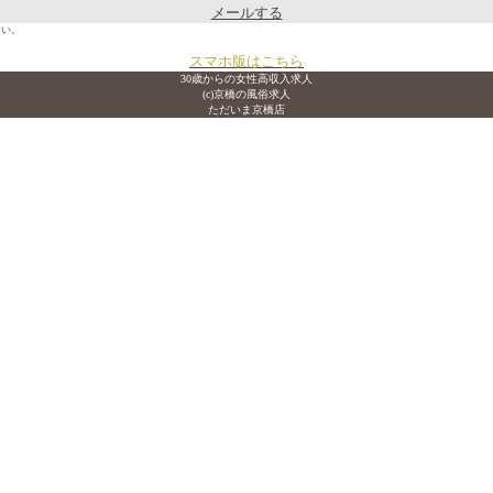
メールする
さい。
スマホ版はこちら
30歳からの女性高収入求人
(c)京橋の風俗求人
ただいま京橋店