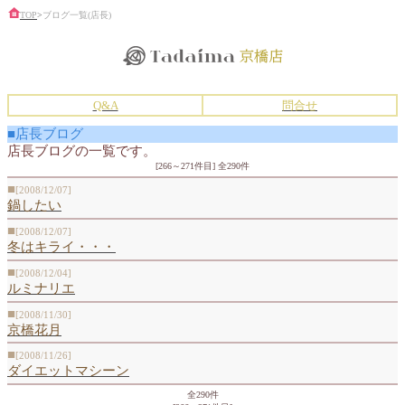
TOP
>
ブログ一覧(店長)
Q&A
問合せ
■店長ブログ
店長ブログの一覧です。
[266～271件目] 全290件
■
[2008/12/07]
鍋したい
■
[2008/12/07]
冬はキライ・・・
■
[2008/12/04]
ルミナリエ
■
[2008/11/30]
京橋花月
■
[2008/11/26]
ダイエットマシーン
全290件