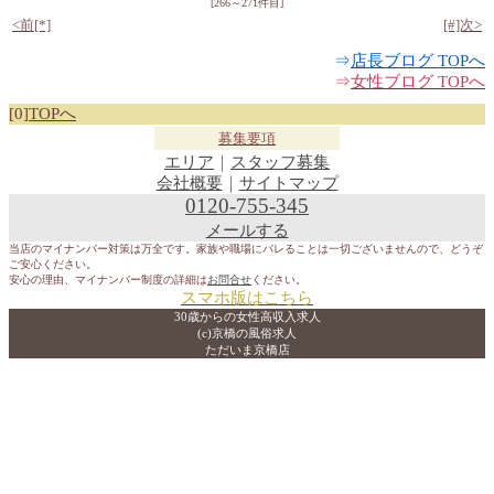
[266～271件目]
<前[*]
[#]次>
⇒
店長ブログ TOPへ
⇒
女性ブログ TOPへ
[0]
TOPへ
募集要項
エリア
｜
スタッフ募集
会社概要
｜
サイトマップ
0120-755-345
メールする
当店のマイナンバー対策は万全です。家族や職場にバレることは一切ございませんので、どうぞ
ご安心ください。
安心の理由、マイナンバー制度の詳細は
お問合せ
ください。
スマホ版はこちら
30歳からの女性高収入求人
(c)京橋の風俗求人
ただいま京橋店