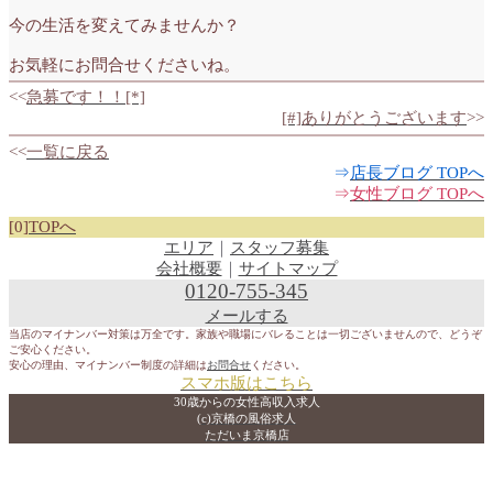
今の生活を変えてみませんか？
お気軽にお問合せくださいね。
<<
急募です！！[*]
[#]ありがとうございます
>>
<<
一覧に戻る
⇒
店長ブログ TOPへ
⇒
女性ブログ TOPへ
[0]
TOPへ
エリア
｜
スタッフ募集
会社概要
｜
サイトマップ
0120-755-345
メールする
当店のマイナンバー対策は万全です。家族や職場にバレることは一切ございませんので、どうぞ
ご安心ください。
安心の理由、マイナンバー制度の詳細は
お問合せ
ください。
スマホ版はこちら
30歳からの女性高収入求人
(c)京橋の風俗求人
ただいま京橋店